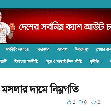
অর্থনীতি সমাচার
মহানগর
অপরাধ
উপজেলা
শেয়ার বা
্তানি
ফিউচার অর্থনীতি
ক্ষুদ্র ও মাঝারি শিল্প নীতি
দুর্নীতি
ে মসলার দামে নিম্নগতি
0
0
0