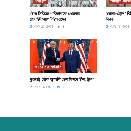
খেলাধুলা
অর্থনীতি সমাচ
টেস্ট সিরিজে পাকিস্তানকে প্রথমবার
‘ডোনাল্ড ট্রাম্প’
হোয়াইটওয়াশ টাইগারদের
টাকায়
MAY 20, 2026
18
MAY 16, 2026
আন্তর্জাতিক অর্থনীতি
যুক্তরাষ্ট্র থেকে জ্বালানি তেল কিনবে চীন: ট্রাম্প
MAY 15, 2026
26