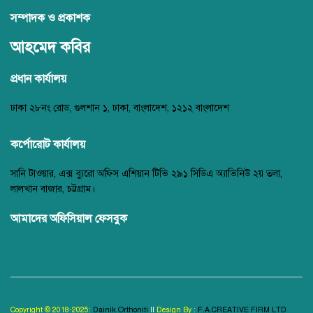
সম্পাদক ও প্রকাশক
আহমেদ কবির
প্রধান কার্যালয়
ঢাকা ২৮নং রোড, গুলশান ১, ঢাকা, বাংলাদেশ, ১২১২ বাংলাদেশ
কর্পোরোট কার্যালয়
সানি টাওয়ার, এক্স ব্যুরো অফিস এশিয়ান টিভি ২৯১ সিডিএ অ্যাভিনিউ ২য় তলা,
লালখান বাজার, চট্টগ্রাম।
আমাদের অফিসিয়াল ফেসবুক
Copyright © 2018-2025:
Dainik Orthoniti
II
Design By :
F.A.CREATIVE FIRM LTD