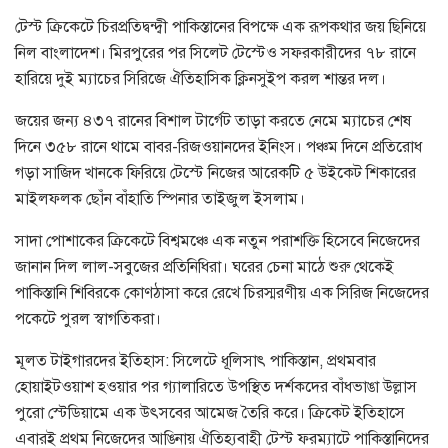
টেস্ট ক্রিকেটে চিরপ্রতিদ্বন্দ্বী পাকিস্তানের বিপক্ষে এক রূপকথার জয় ছিনিয়ে
নিল বাংলাদেশ। মিরপুরের পর সিলেট টেস্টেও সফরকারীদের ৭৮ রানে
হারিয়ে দুই ম্যাচের সিরিজে ঐতিহাসিক ক্লিনসুইপ করল শান্তর দল।
জয়ের জন্য ৪৩৭ রানের বিশাল টার্গেট তাড়া করতে নেমে ম্যাচের শেষ
দিনে ৩৫৮ রানে থামে বাবর-রিজওয়ানদের ইনিংস। পঞ্চম দিনে প্রতিরোধ
গড়া সাজিদ খানকে ফিরিয়ে টেস্টে নিজের আরেকটি ৫ উইকেট শিকারের
মাইলফলক ছোঁন বাঁহাতি স্পিনার তাইজুল ইসলাম।
সাদা পোশাকের ক্রিকেটে বিশ্বমঞ্চে এক নতুন পরাশক্তি হিসেবে নিজেদের
জানান দিল লাল-সবুজের প্রতিনিধিরা। ঘরের চেনা মাঠে শুরু থেকেই
পাকিস্তানি শিবিরকে কোণঠাসা করে রেখে চিরস্মরণীয় এক সিরিজ নিজেদের
পকেটে পুরল স্বাগতিকরা।
মূলত টাইগারদের ইতিহাস: সিলেটে ধূলিসাৎ পাকিস্তান, প্রথমবার
হোয়াইটওয়াশ হওয়ার পর গ্যালারিতে উপস্থিত দর্শকদের বাঁধভাঙা উল্লাস
পুরো স্টেডিয়ামে এক উৎসবের আমেজ তৈরি করে। ক্রিকেট ইতিহাসে
এবারই প্রথম নিজেদের আঙিনায় ঐতিহ্যবাহী টেস্ট ফরম্যাটে পাকিস্তানিদের