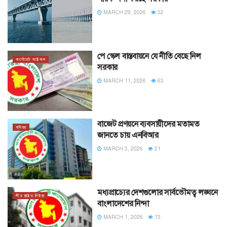
MARCH 29, 2026
32
পে স্কেল বাস্তবায়নে যে নীতি বেছে নিল
কর্পোরেট আইকন
সরকার
MARCH 11, 2026
63
বাজেট প্রণয়নে ব্যবসায়ীদের মতামত
বাণিজ্য
জানতে চায় এনবিআর
MARCH 3, 2026
21
মধ্যপ্রাচ্যের দেশগুলোর সার্বভৌমত্ব লঙ্ঘনে
লীড স্লাইড নিউজ
বাংলাদেশের নিন্দা
MARCH 1, 2026
13