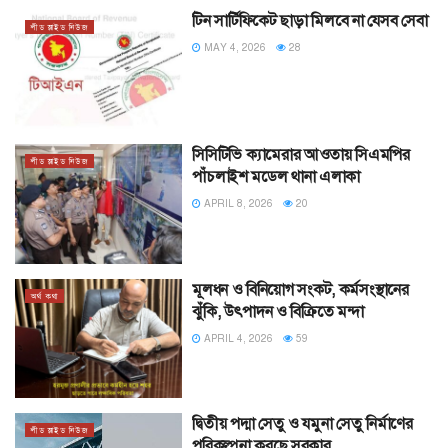
টিন সার্টিফিকেট ছাড়া মিলবে না যেসব সেবা
লীড স্লাইড নিউজ
MAY 4, 2026
28
সিসিটিভি ক্যামেরার আওতায় সিএমপির
লীড স্লাইড নিউজ
পাঁচলাইশ মডেল থানা এলাকা
APRIL 8, 2026
20
মূলধন ও বিনিয়োগ সংকট, কর্মসংস্থানের
অর্থ কথা
ঝুঁকি, উৎপাদন ও বিক্রিতে মন্দা
APRIL 4, 2026
59
দ্বিতীয় পদ্মা সেতু ও যমুনা সেতু নির্মাণের
লীড স্লাইড নিউজ
পরিকল্পনা করছে সরকার