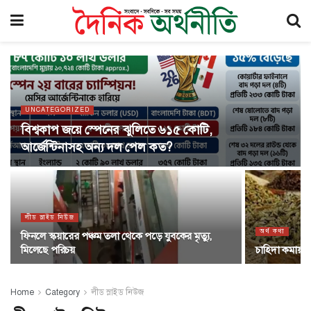
UNCATEGORIZED
বিশ্বকাপ জয়ে স্পেনের ঝুলিতে ৬১৫ কোটি,
আর্জেন্টিনাসহ অন্য দল পেল কত?
লীড স্লাইড নিউজ
অর্থ কথা
ফিনলে স্কয়ারের পঞ্চম তলা থেকে পড়ে যুবকের মৃত্যু,
মিলেছে পরিচয়
চাহিদা কমায় খ
Home
Category
লীড স্লাইড নিউজ