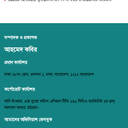
সম্পাদক ও প্রকাশক
আহমেদ কবির
প্রধান কার্যালয়
ঢাকা ২৮নং রোড, গুলশান ১, ঢাকা, বাংলাদেশ, ১২১২ বাংলাদেশ
কর্পোরোট কার্যালয়
সানি টাওয়ার, এক্স ব্যুরো অফিস এশিয়ান টিভি ২৯১ সিডিএ অ্যাভিনিউ ২য় তলা,
লালখান বাজার, চট্টগ্রাম।
আমাদের অফিসিয়াল ফেসবুক