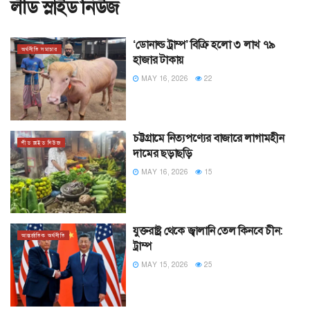
লীড স্লাইড নিউজ
‘ডোনাল্ড ট্রাম্প’ বিক্রি হলো ৩ লাখ ৭৯
অর্থনীতি সমাচার
হাজার টাকায়
MAY 16, 2026
22
চট্টগ্রামে নিত্যপণ্যের বাজারে লাগামহীন
লীড স্লাইড নিউজ
দামের ছড়াছড়ি
MAY 16, 2026
15
যুক্তরাষ্ট্র থেকে জ্বালানি তেল কিনবে চীন:
আন্তর্জাতিক অর্থনীতি
ট্রাম্প
MAY 15, 2026
25