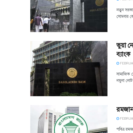
নতুন সরকার
সোমবার কো
ভুয়া ন
ব্যাংক
FEBRUAR
সামাজিক যো
নমুনা নোট 
রমজান 
FEBRUAR
পবিত্র রম