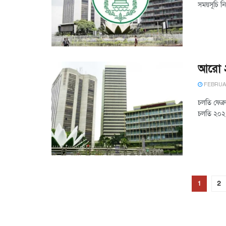
সময়সূচি নি
আরো ২
FEBRUAR
চলতি ফেব্র
চলতি ২০২৫
1
2