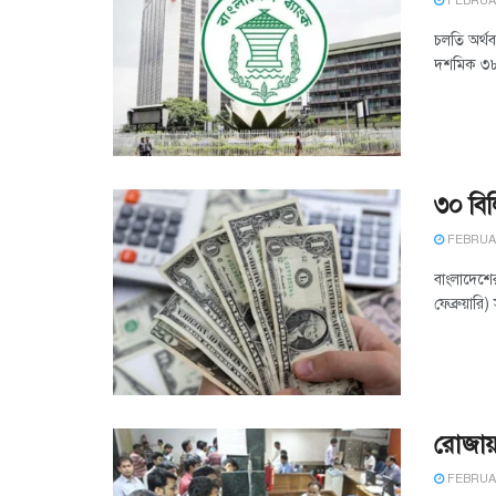
FEBRUAR
চলতি অর্থব
দশমিক ৩৮ 
৩০ বিল
FEBRUAR
বাংলাদেশে
ফেব্রুয়ারি)
রোজায়
FEBRUAR