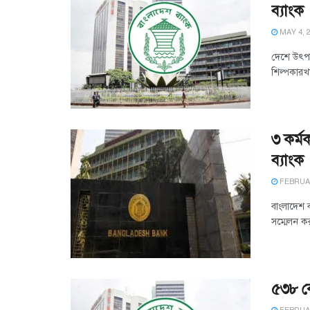
ব্যাংক
MAY 4, 
দেশে উৎপাদ
শিল্পকারখা
৩ কর্মক
ব্যাংক
FEBRUAR
বাংলাদেশ 
সম্মেলন কর
৫৩৮ কো