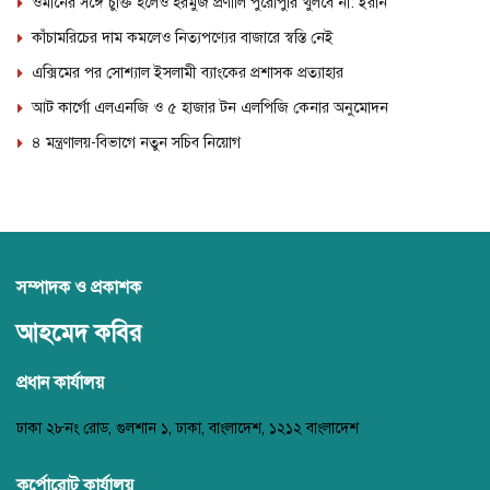
ওমানের সঙ্গে চুক্তি হলেও হরমুজ প্রণালি পুরোপুরি খুলবে না: ইরান
কাঁচামরিচের দাম কমলেও নিত্যপণ্যের বাজারে স্বস্তি নেই
এক্সিমের পর সোশ্যাল ইসলামী ব্যাংকের প্রশাসক প্রত্যাহার
আট কার্গো এলএনজি ও ৫ হাজার টন এলপিজি কেনার অনুমোদন
৪ মন্ত্রণালয়-বিভাগে নতুন সচিব নিয়োগ
সম্পাদক ও প্রকাশক
আহমেদ কবির
প্রধান কার্যালয়
ঢাকা ২৮নং রোড, গুলশান ১, ঢাকা, বাংলাদেশ, ১২১২ বাংলাদেশ
কর্পোরোট কার্যালয়