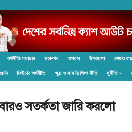
অর্থনীতি সমাচার
মহানগর
অপরাধ
উপজেলা
শেয়ার বা
্তানি
ফিউচার অর্থনীতি
ক্ষুদ্র ও মাঝারি শিল্প নীতি
দুর্নীতি
আবারও সতর্কতা জারি করলো