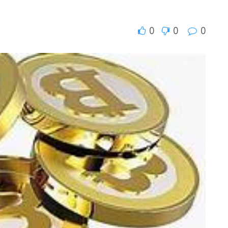
0
0
0