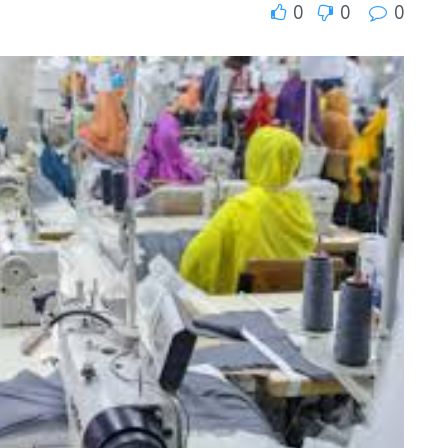
0
0
0