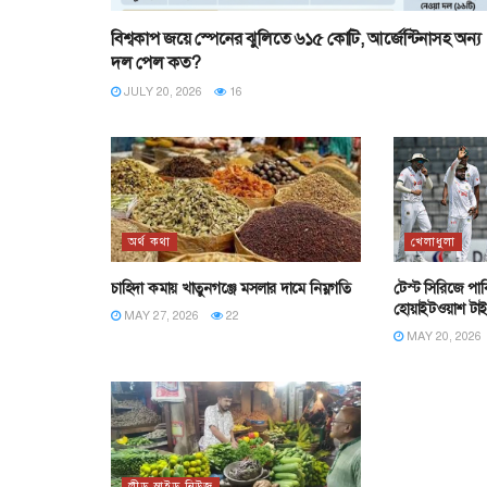
বিশ্বকাপ জয়ে স্পেনের ঝুলিতে ৬১৫ কোটি, আর্জেন্টিনাসহ অন্য
দল পেল কত?
JULY 20, 2026
16
অর্থ কথা
খেলাধুলা
চাহিদা কমায় খাতুনগঞ্জে মসলার দামে নিম্নগতি
টেস্ট সিরিজে পাক
হোয়াইটওয়াশ টা
MAY 27, 2026
22
MAY 20, 2026
লীড স্লাইড নিউজ