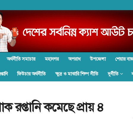
অর্থনীতি সমাচার
মহানগর
অপরাধ
উপজেলা
শেয়ার বা
্তানি
ফিউচার অর্থনীতি
ক্ষুদ্র ও মাঝারি শিল্প নীতি
দুর্নীতি
 রপ্তানি কমেছে প্রায় ৪