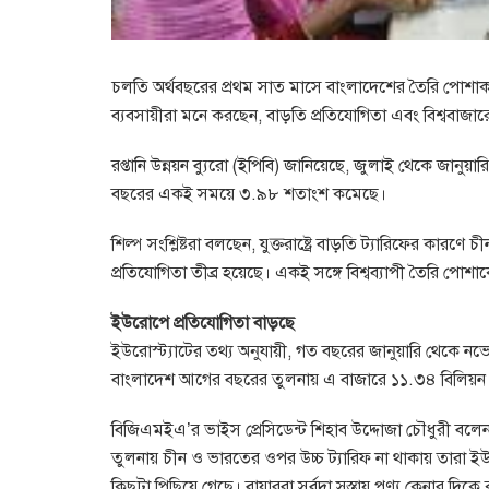
চলতি অর্থবছরের প্রথম সাত মাসে বাংলাদেশের তৈরি পোশাক
ব্যবসায়ীরা মনে করছেন, বাড়তি প্রতিযোগিতা এবং বিশ্ববাজার
রপ্তানি উন্নয়ন ব্যুরো (ইপিবি) জানিয়েছে, জুলাই থেকে জানুয়
বছরের একই সময়ে ৩.৯৮ শতাংশ কমেছে।
শিল্প সংশ্লিষ্টরা বলছেন, যুক্তরাষ্ট্রে বাড়তি ট্যারিফের ক
প্রতিযোগিতা তীব্র হয়েছে। একই সঙ্গে বিশ্বব্যাপী তৈরি পো
ইউরোপে প্রতিযোগিতা বাড়ছে
ইউরোস্ট্যাটের তথ্য অনুযায়ী, গত বছরের জানুয়ারি থেকে নভেম
বাংলাদেশ আগের বছরের তুলনায় এ বাজারে ১১.৩৪ বিলিয়ন ড
বিজিএমইএ’র ভাইস প্রেসিডেন্ট শিহাব উদ্দোজা চৌধুরী বলেন, “ব
তুলনায় চীন ও ভারতের ওপর উচ্চ ট্যারিফ না থাকায় তারা 
কিছুটা পিছিয়ে গেছে। বায়াররা সর্বদা সস্তায় পণ্য কেনার 