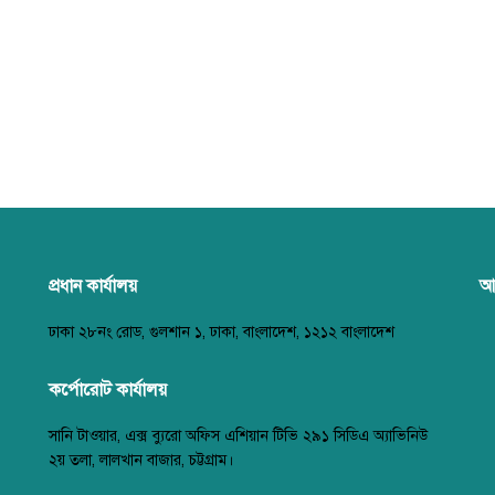
প্রধান কার্যালয়
আ
ঢাকা ২৮নং রোড, গুলশান ১, ঢাকা, বাংলাদেশ, ১২১২ বাংলাদেশ
কর্পোরোট কার্যালয়
সানি টাওয়ার, এক্স ব্যুরো অফিস এশিয়ান টিভি ২৯১ সিডিএ অ্যাভিনিউ
২য় তলা, লালখান বাজার, চট্টগ্রাম।