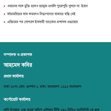
ওমানের সঙ্গে চুক্তি হলেও হরমুজ প্রণালি পুরোপুরি খুলবে না: ইরান
কাঁচামরিচের দাম কমলেও নিত্যপণ্যের বাজারে স্বস্তি নেই
এক্সিমের পর সোশ্যাল ইসলামী ব্যাংকের প্রশাসক প্রত্যাহার
সম্পাদক ও প্রকাশক
আহমেদ কবির
প্রধান কার্যালয়
ঢাকা ২৮নং রোড, গুলশান ১, ঢাকা, বাংলাদেশ, ১২১২ বাংলাদেশ
কর্পোরোট কার্যালয়
সানি টাওয়ার, এক্স ব্যুরো অফিস এশিয়ান টিভি ২৯১ সিডিএ অ্যাভিনিউ ২য় তলা,