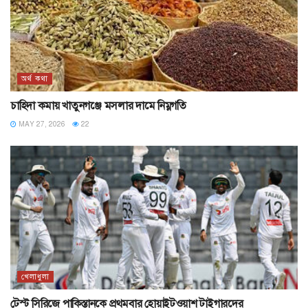
অর্থ কথা
চাহিদা কমায় খাতুনগঞ্জে মসলার দামে নিম্নগতি
MAY 27, 2026
22
খেলাধুলা
টেস্ট সিরিজে পাকিস্তানকে প্রথমবার হোয়াইটওয়াশ টাইগারদের