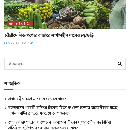
লীড স্লাইড নিউজ
চট্টগ্রামে নিত্যপণ্যের বাজারে লাগামহীন দামের ছড়াছড়ি
MAY 16, 2026
18
সাম্প্রতিক
প্রধানমন্ত্রীর চট্টগ্রাম সফরে যেখানে যাবেন
বঙ্গভবনের পরবর্তী বাসিন্দা হিসেবে মির্জা ফখরুল ইসলাম আলমগীরের নামই
এখন দলটির ভেতরে সবচেয়ে বেশি গুরুত্ব
শেভরন হাসপাতাল ও প্রোবেল একাডেমি, উৎসব সুপার স্টোর সহ বিভিন্ন
প্রতিষ্ঠানে ফুটপাত দখল করে চলছে রমরমা ব্যবসা