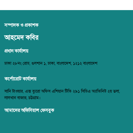
সম্পাদক ও প্রকাশক
আহমেদ কবির
প্রধান কার্যালয়
ঢাকা ২৮নং রোড, গুলশান ১, ঢাকা, বাংলাদেশ, ১২১২ বাংলাদেশ
কর্পোরোট কার্যালয়
সানি টাওয়ার, এক্স ব্যুরো অফিস এশিয়ান টিভি ২৯১ সিডিএ অ্যাভিনিউ ২য় তলা,
লালখান বাজার, চট্টগ্রাম।
আমাদের অফিসিয়াল ফেসবুক