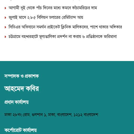
আগামী দুই থেকে পাঁচ দিনের মধ্যে কমবে কাঁচামরিচের দাম
জুলাই মাসে ২.৮৫ বিলিয়ন ডলারের রেমিট্যান্স আয়
সিডিএর অভিযানে সমর্থন প্রাইভেট ক্লিনিক মালিকদের, পাশে থাকার অঙ্গিকার
চট্টগ্রামে বহদ্দারহাটে মূল্যতালিকা প্রদর্শন না করায় ৬ প্রতিষ্ঠানকে জরিমানা
সম্পাদক ও প্রকাশক
আহমেদ কবির
প্রধান কার্যালয়
ঢাকা ২৮নং রোড, গুলশান ১, ঢাকা, বাংলাদেশ, ১২১২ বাংলাদেশ
কর্পোরোট কার্যালয়