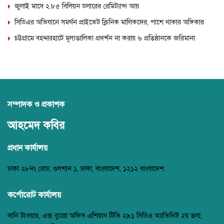
জুলাই মাসে ২.৮৫ বিলিয়ন ডলারের রেমিট্যান্স আয়
সিডিএর অভিযানে সমর্থন প্রাইভেট ক্লিনিক মালিকদের, পাশে থাকার অঙ্গিকার
চট্টগ্রামে বহদ্দারহাটে মূল্যতালিকা প্রদর্শন না করায় ৬ প্রতিষ্ঠানকে জরিমানা
সম্পাদক ও প্রকাশক
আহমেদ কবির
প্রধান কার্যালয়
ঢাকা ২৮নং রোড, গুলশান ১, ঢাকা, বাংলাদেশ, ১২১২ বাংলাদেশ
কর্পোরোট কার্যালয়
সানি টাওয়ার, এক্স ব্যুরো অফিস এশিয়ান টিভি ২৯১ সিডিএ অ্যাভিনিউ ২য় তলা,