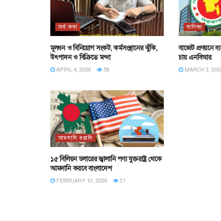
অর্থ কথা
বাণিজ্য
মূলধন ও বিনিয়োগ সংকট, কর্মসংস্থানের ঝুঁকি,
বাজেট প্রণয়নে 
উৎপাদন ও বিক্রিতে মন্দা
চায় এনবিআর
APRIL 4, 2026
59
MARCH 3, 202
আমদানি রপ্তানি
১৫ বিলিয়ন ডলারের জ্বালানি পণ্য যুক্তরাষ্ট্র থেকে
আমদানি করবে বাংলাদেশ
FEBRUARY 10, 2026
21