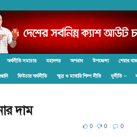
অর্থনীতি সমাচার
মহানগর
অপরাধ
উপজেলা
শেয়ার বা
্তানি
ফিউচার অর্থনীতি
ক্ষুদ্র ও মাঝারি শিল্প নীতি
দুর্নীতি
নার দাম
0
0
0