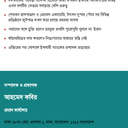
বঙ্গভবনের পরবর্তী বাসিন্দা হিসেবে মির্জা ফখরুল ইসলাম আলমগীরের নামই
এখন দলটির ভেতরে সবচেয়ে বেশি গুরুত্ব
শেভরন হাসপাতাল ও প্রোবেল একাডেমি, উৎসব সুপার স্টোর সহ বিভিন্ন
প্রতিষ্ঠানে ফুটপাত দখল করে চলছে রমরমা ব্যবসা
ওমানের সঙ্গে চুক্তি হলেও হরমুজ প্রণালি পুরোপুরি খুলবে না: ইরান
কাঁচামরিচের দাম কমলেও নিত্যপণ্যের বাজারে স্বস্তি নেই
এক্সিমের পর সোশ্যাল ইসলামী ব্যাংকের প্রশাসক প্রত্যাহার
সম্পাদক ও প্রকাশক
আহমেদ কবির
প্রধান কার্যালয়
ঢাকা ২৮নং রোড, গুলশান ১, ঢাকা, বাংলাদেশ, ১২১২ বাংলাদেশ